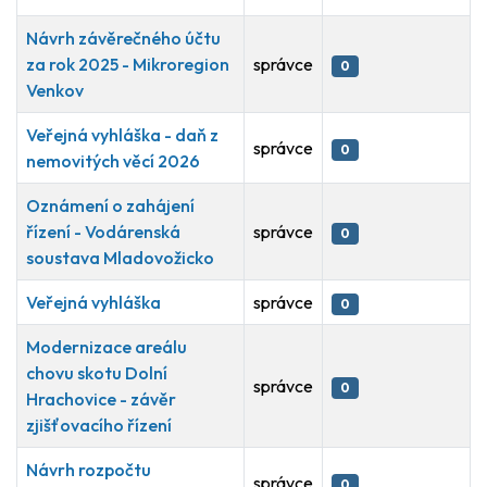
Návrh závěrečného účtu
za rok 2025 - Mikroregion
správce
0
Venkov
Veřejná vyhláška - daň z
správce
0
nemovitých věcí 2026
Oznámení o zahájení
řízení - Vodárenská
správce
0
soustava Mladovožicko
Veřejná vyhláška
správce
0
Modernizace areálu
chovu skotu Dolní
správce
0
Hrachovice - závěr
zjišťovacího řízení
Návrh rozpočtu
správce
0