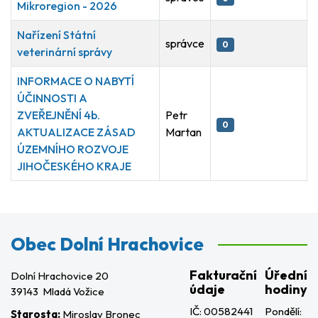
Mikroregion - 2026
Nařízení Státní
správce
0
veterinární správy
INFORMACE O NABYTÍ
ÚČINNOSTI A
ZVEŘEJNĚNÍ 4b.
Petr
0
AKTUALIZACE ZÁSAD
Martan
ÚZEMNÍHO ROZVOJE
JIHOČESKÉHO KRAJE
Články
Obec Dolní Hrachovice
Fakturační
Úřední
Dolní Hrachovice 20
údaje
hodiny
39143 Mladá Vožice
IČ: 00582441
Pondělí:
Starosta:
Miroslav Bronec