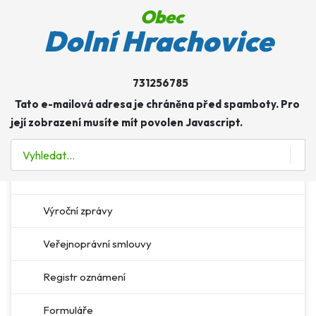
Obec
Obec
Dolní Hrachovice
Úřad
731256785
Více o: Úřad
Tato e-mailová adresa je chráněna před spamboty. Pro
Úřední deska
její zobrazení musíte mít povolen Javascript.
E-podatelna
Hledat
Povinné informace
Výroční zprávy
Veřejnoprávní smlouvy
Registr oznámení
Formuláře