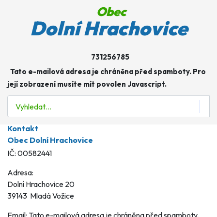
Obec
Obec
Dolní Hrachovice
Úřad
731256785
Fotogalerie
Tato e-mailová adresa je chráněna před spamboty. Pro
její zobrazení musíte mít povolen Javascript.
Kontakt
Hledat
CZ
Kontakt
Kontakt
Obec Dolní Hrachovice
IČ: 00582441
Adresa:
Dolní Hrachovice 20
39143 Mladá Vožice
Email:
Tato e-mailová adresa je chráněna před spamboty.