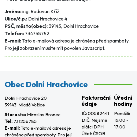
Jméno:
ing. Radovan Kříž
Ulice/č.p.:
Dolní Hrachovice 4
PSČ, město(obec):
39143, Dolní Hrachovice
Telefon:
734758752
E-mail:
Tato e-mailová adresa je chráněna před spamboty.
Pro její zobrazení musíte mít povolen Javascript.
Obec Dolní Hrachovice
Fakturační
Úřední
Dolní Hrachovice 20
údaje
hodiny
39143 Mladá Vožice
IČ: 00582441
Pondělí:
Starosta:
Miroslav Bronec
DIČ: Nejsme
16:00 -
Tel:
731256785
plátci DPH
17:00
E-mail:
Tato e-mailová adresa je
Účet: ČSOB
chráněna před spamboty. Pro její