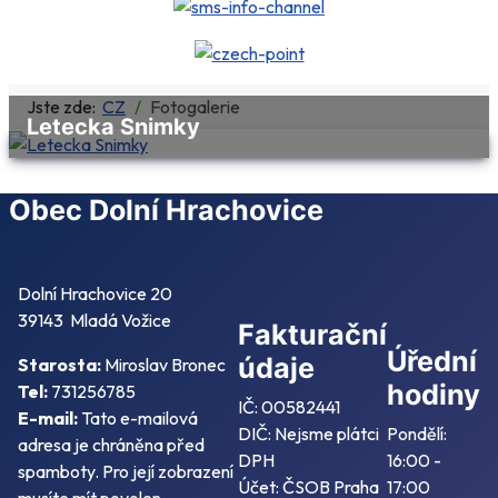
Jste zde:
CZ
Fotogalerie
Letecka Snimky
Obec Dolní Hrachovice
Dolní Hrachovice 20
39143 Mladá Vožice
Fakturační
Úřední
údaje
Starosta:
Miroslav Bronec
hodiny
Tel:
731256785
IČ: 00582441
E-mail:
Tato e-mailová
DIČ: Nejsme plátci
Pondělí:
adresa je chráněna před
DPH
16:00 -
spamboty. Pro její zobrazení
Účet: ČSOB Praha
17:00