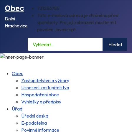
Obec
731256785
Tato e-mailová adresa je chráněna před
Dolní
spamboty. Pro její zobrazení musíte mít
Hrachovice
povolen Javascript.
Hledat
Hledat
Obec
Zastupitelstvo a výbory
Usnesení zastupitelstva
Hospodaření obce
Vyhlášky a předpisy
Úřad
Úřední deska
E-podatelna
Povinné informace