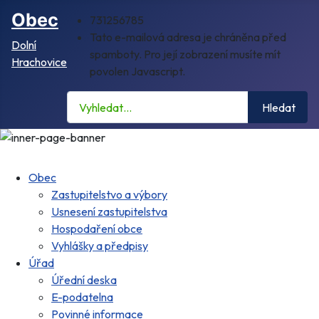
Obec
731256785
Tato e-mailová adresa je chráněna před
Dolní
spamboty. Pro její zobrazení musíte mít
Hrachovice
povolen Javascript.
Hledat
Hledat
Obec
Zastupitelstvo a výbory
Usnesení zastupitelstva
Hospodaření obce
Vyhlášky a předpisy
Úřad
Úřední deska
E-podatelna
Povinné informace