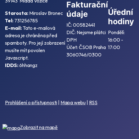
39143 Mladá Vožice
Fakturační
Úřední
údaje
Starosta:
Miroslav Bronec
hodiny
Tel:
731256785
IČ: 00582441
E-mail:
Tato e-mailová
DIČ: Nejsme plátci
Pondělí:
adresa je chráněna před
DPH
16:00 -
spamboty. Pro její zobrazení
Účet: ČSOB Praha
17:00
musíte mít povolen
3060746/0300
Javascript.
IDDS:
6hhangz
Prohlášení o přístupnosti
|
Mapa webu
|
RSS
Zobrazit na mapě