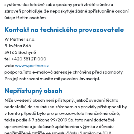
systému dostatečně zabezpečeny proti ztrátě a úniku a
zároveň prohlašuje, že neposkytuje žádné zpřístupněné osobní
údaje třetím osobám.
Kontakt na technického provozovatele
W Partner s.r.o.
5. května 846
391 65 Bechyně
tel: +420 381 211 000
web:
www.wpartner.cz
podpora:
Tato e-mailová adresa je chráněna před spamboty.
Pro její zobrazení musíte mít povolen Javascript.
Nepřístupný obsah
Níže uvedený obsah není přístupný, jelikož uvedení těchto
nedostatků do souladu se zákonem a s pravidly přístupnosti by
v tomto případě bylo pro provozovatele finančně náročné,
takže podle § 7 zákona 99/2019 Sb. toto není dodatečně
upravováno a je dočasně uplatňována výjimka z důvodu
nepřiměřené zátěže ve smyslu článku 5 směrnice (EU)