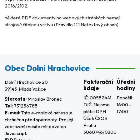
2016/2102.
některé PDF dokumenty na webových stránkách nemají
strojově čitelnou vrstvu (Pravidlo 1.1.1 Netextový obsah)
Obec Dolní Hrachovice
Fakturační
Úřední
Dolní Hrachovice 20
údaje
hodiny
39143 Mladá Vožice
IČ: 00582441
Pondělí:
Starosta:
Miroslav Bronec
DIČ: Nejsme
16:00 -
Tel:
731256785
plátci DPH
17:00
E-mail:
Tato e-mailová adresa je
Účet: ČSOB
chráněna před spamboty. Pro její
Praha
zobrazení musíte mít povolen
3060746/0300
Javascript.