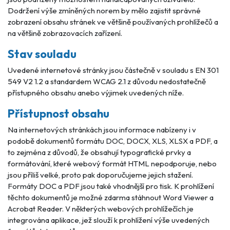
Dodržení výše zmíněných norem by mělo zajistit správné
zobrazení obsahu stránek ve většině používaných prohlížečů a
na většině zobrazovacích zařízení.
Stav souladu
Uvedené internetové stránky jsou částečně v souladu s EN 301
549 V2 1.2 a standardem WCAG 2.1 z důvodu nedostatečně
přístupného obsahu anebo výjimek uvedených níže.
Přístupnost obsahu
Na internetových stránkách jsou informace nabízeny i v
podobě dokumentů formátu DOC, DOCX, XLS, XLSX a PDF, a
to zejména z důvodů, že obsahují typografické prvky a
formátování, které webový formát HTML nepodporuje, nebo
jsou příliš velké, proto pak doporučujeme jejich stažení.
Formáty DOC a PDF jsou také vhodnější pro tisk. K prohlížení
těchto dokumentů je možné zdarma stáhnout Word Viewer a
Acrobat Reader. V některých webových prohlížečích je
integrována aplikace, jež slouží k prohlížení výše uvedených