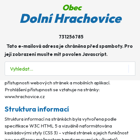
Obec
Dolní Hrachovice
CZ
Prohlášení o přístupnosti
Prohlášení o přístupnosti
Obec Dolní Hrachovice se zavazuje k zpřístupnění svých
731256785
internetových stránek v souladu se zákonem č. 99/2019 Sb., o
Tato e-mailová adresa je chráněna před spamboty. Pro
přístupnosti internetových stránek a mobilních aplikací a o
její zobrazení musíte mít povolen Javascript.
změně zákona č. 365/2000 Sb., o informačních systémech
veřejné správy a o změně některých dalších zákonů, ve znění
Hledat
pozdějších předpisů, který provádí Směrnici Evropského
parlamentu a Rady (EU) 2016/2102 ze dne 26. října 2016 o
přístupnosti webových stránek a mobilních aplikací.
Prohlášení přístupnosti se vztahuje na stránky:
www.hrachovice.cz
Struktura informací
Struktura informací na stránkách byla vytvořena podle
specifikace W3C HTML 5 a vizuálně naformátována
kaskádovými styly (CSS 3) – vzhled stránek a jejich funkčnost
jsou podřízeny možnostem handicapovaných uživatelů.