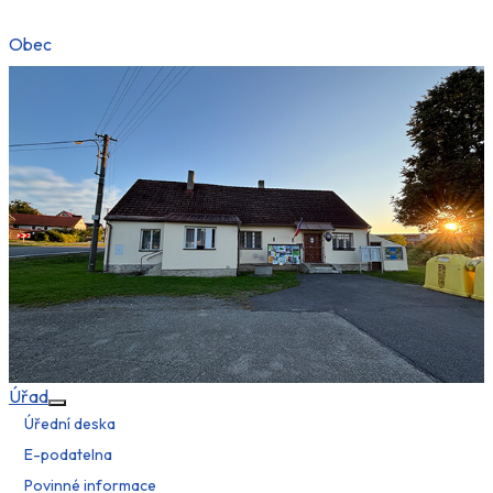
Obec
Úřad
Více o: Úřad
Úřední deska
E-podatelna
Povinné informace