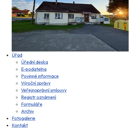
Úřad
Úřední deska
E-podatelna
Povinné informace
Výroční zprávy
Veřejnoprávní smlouvy
Registr oznámení
Formuláře
Archiv
Fotogalerie
Kontakt