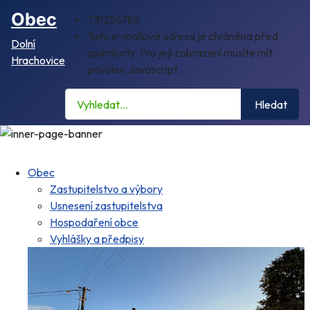
Obec
731256785
Tato e-mailová adresa je chráněna před
Dolní
spamboty. Pro její zobrazení musíte mít
Hrachovice
povolen Javascript.
Hledat
Hledat
Obec
Zastupitelstvo a výbory
Usnesení zastupitelstva
Hospodaření obce
Vyhlášky a předpisy