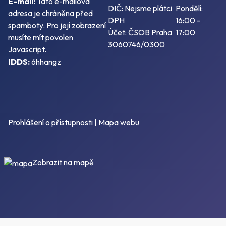
E-mail:
Tato e-mailová
DIČ: Nejsme plátci
Pondělí:
adresa je chráněna před
DPH
16:00 -
spamboty. Pro její zobrazení
Účet: ČSOB Praha
17:00
musíte mít povolen
3060746/0300
Javascript.
IDDS:
6hhangz
Prohlášení o přístupnosti
|
Mapa webu
Zobrazit na mapě