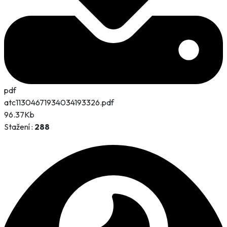
pdf
atc11304671934034193326.pdf
96.37Kb
Stažení :
288