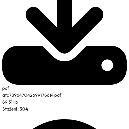
pdf
atc789647042699178614.pdf
89.31Kb
Stažení :
304