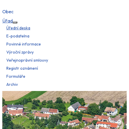
Obec
Úřad
Více o: Úřad
Úřední deska
E-podatelna
Povinné informace
Výroční zprávy
Veřejnoprávní smlouvy
Registr oznámení
Formuláře
Archiv