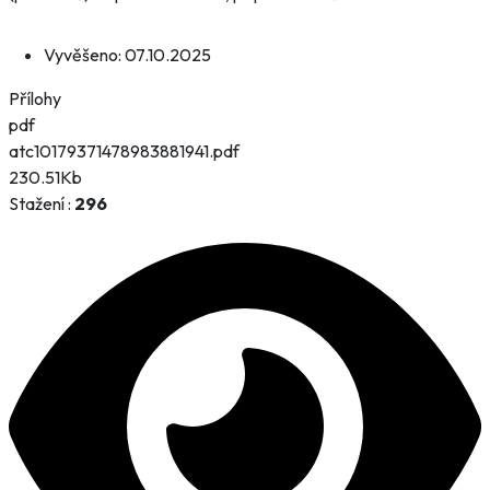
Vyvěšeno:
07.10.2025
Přílohy
pdf
atc10179371478983881941.pdf
230.51Kb
Stažení :
296