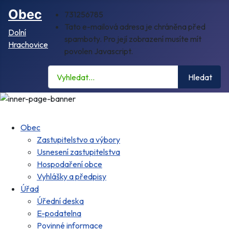
Obec
731256785
Tato e-mailová adresa je chráněna před
Dolní
spamboty. Pro její zobrazení musíte mít
Hrachovice
povolen Javascript.
Hledat
Hledat
Obec
Zastupitelstvo a výbory
Usnesení zastupitelstva
Hospodaření obce
Vyhlášky a předpisy
Úřad
Úřední deska
E-podatelna
Povinné informace