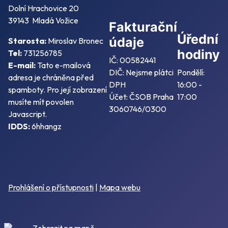
Dolní Hrachovice 20
39143 Mladá Vožice
Fakturační
Úřední
údaje
Starosta:
Miroslav Bronec
hodiny
Tel:
731256785
IČ: 00582441
E-mail:
Tato e-mailová
DIČ: Nejsme plátci
Pondělí:
adresa je chráněna před
DPH
16:00 -
spamboty. Pro její zobrazení
Účet: ČSOB Praha
17:00
musíte mít povolen
3060746/0300
Javascript.
IDDS:
6hhangz
Prohlášení o přístupnosti
|
Mapa webu