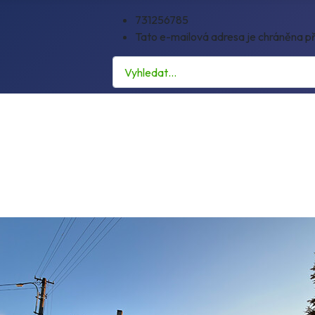
731256785
Tato e-mailová adresa je chráněna př
Hledat