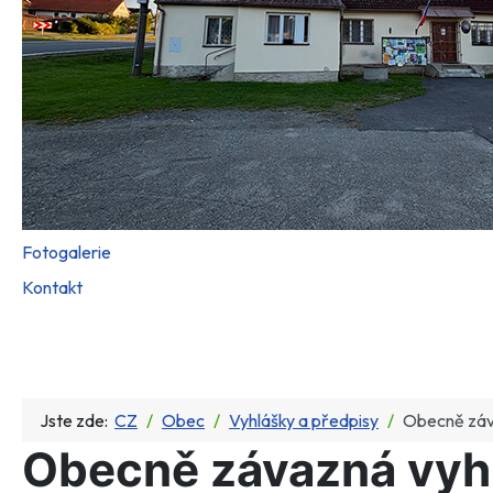
Fotogalerie
Kontakt
Jste zde:
CZ
Obec
Vyhlášky a předpisy
Obecně záva
Obecně závazná vyhl