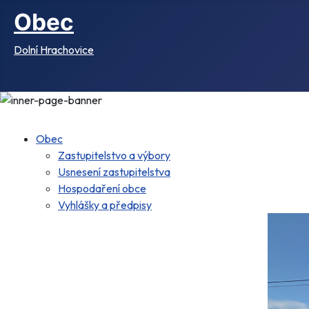
Obec
Dolní Hrachovice
Obec
Zastupitelstvo a výbory
Usnesení zastupitelstva
Hospodaření obce
Vyhlášky a předpisy