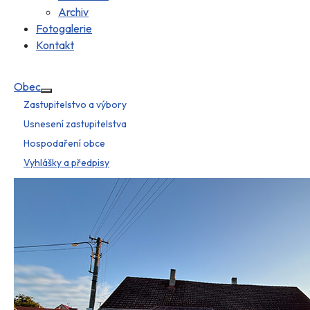
Archiv
Fotogalerie
Kontakt
Obec
Více o: Obec
Zastupitelstvo a výbory
Usnesení zastupitelstva
Hospodaření obce
Vyhlášky a předpisy