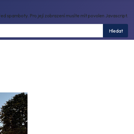
ed spamboty. Pro její zobrazení musíte mít povolen Javascript.
Hledat