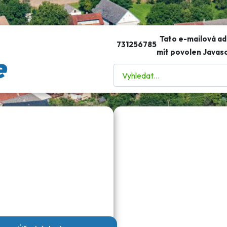
Tato e-mailová ad
731256785
mít povolen Javasc
e
Hledat