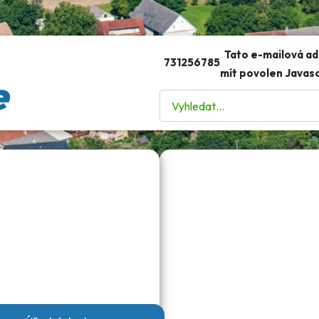
Tato e-mailová ad
731256785
mít povolen Javasc
e
Hledat