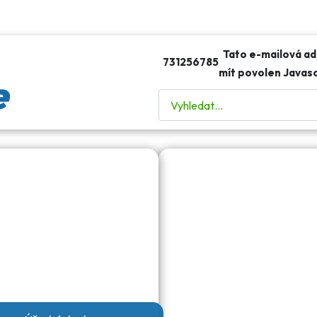
Tato e-mailová ad
731256785
mít povolen Javasc
e
Hledat