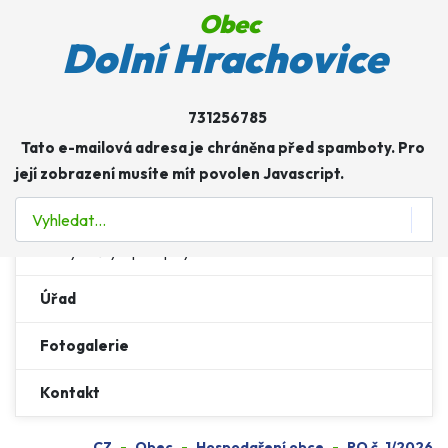
Obec
Obec
Dolní Hrachovice
Více o: Obec
Zastupitelstvo a výbory
731256785
Tato e-mailová adresa je chráněna před spamboty. Pro
Usnesení zastupitelstva
její zobrazení musíte mít povolen Javascript.
Hospodaření obce
Hledat
Vyhlášky a předpisy
Úřad
Fotogalerie
Kontakt
CZ
Obec
Hospodaření obce
RO č. 1/2026