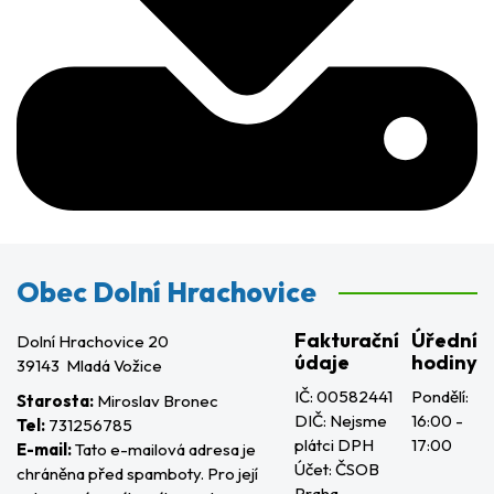
Obec Dolní Hrachovice
Fakturační
Úřední
Dolní Hrachovice 20
údaje
hodiny
39143 Mladá Vožice
IČ: 00582441
Pondělí:
Starosta:
Miroslav Bronec
DIČ: Nejsme
16:00 -
Tel:
731256785
plátci DPH
17:00
E-mail:
Tato e-mailová adresa je
Účet: ČSOB
chráněna před spamboty. Pro její
Praha