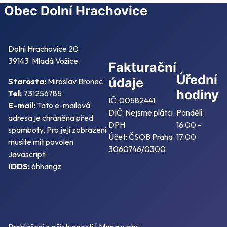
Obec Dolní Hrachovice
Dolní Hrachovice 20
39143 Mladá Vožice
Fakturační
Úřední
údaje
Starosta:
Miroslav Bronec
hodiny
Tel:
731256785
IČ: 00582441
E-mail:
Tato e-mailová
DIČ: Nejsme plátci
Pondělí:
adresa je chráněna před
DPH
16:00 -
spamboty. Pro její zobrazení
Účet: ČSOB Praha
17:00
musíte mít povolen
3060746/0300
Javascript.
IDDS:
6hhangz