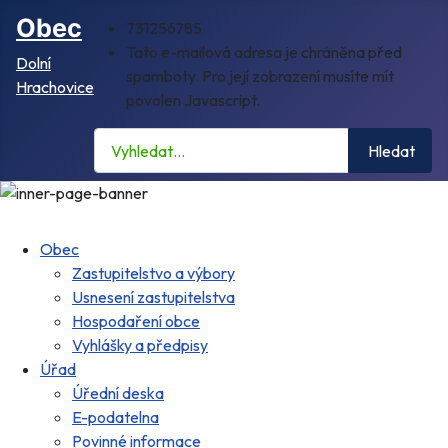
Obec
731256785
Tato e-mailová adresa je chráněna před
Dolní
spamboty. Pro její zobrazení musíte mít
Hrachovice
povolen Javascript.
Hledat
Hledat
Obec
Zastupitelstvo a výbory
Usnesení zastupitelstva
Hospodaření obce
Vyhlášky a předpisy
Úřad
Úřední deska
E-podatelna
Povinné informace