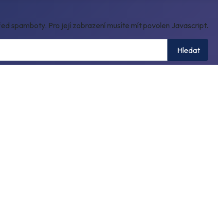
ed spamboty. Pro její zobrazení musíte mít povolen Javascript.
Hledat