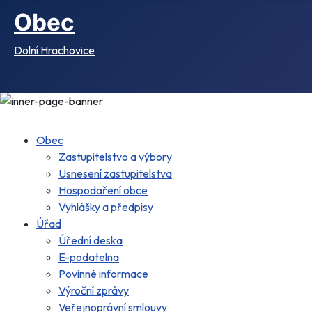
Obec
Dolní Hrachovice
Obec
Zastupitelstvo a výbory
Usnesení zastupitelstva
Hospodaření obce
Vyhlášky a předpisy
Úřad
Úřední deska
E-podatelna
Povinné informace
Výroční zprávy
Veřejnoprávní smlouvy