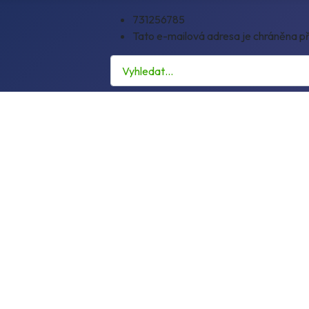
731256785
Tato e-mailová adresa je chráněna př
Hledat