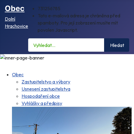
Obec
731256785
Tato e-mailová adresa je chráněna před
Dolní
spamboty. Pro její zobrazení musíte mít
Hrachovice
povolen Javascript.
Hledat
Hledat
Obec
Zastupitelstvo a výbory
Usnesení zastupitelstva
Hospodaření obce
Vyhlášky a předpisy