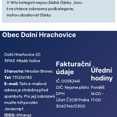
Informace
V této kategorii nejsou žádné články. Jsou-
li na stránce zobrazeny podkategorie,
mohou obsahovat články.
Obec Dolní Hrachovice
Dolní Hrachovice 20
39143 Mladá Vožice
Fakturační
Úřední
údaje
Starosta:
Miroslav Bronec
hodiny
Tel:
731256785
IČ: 00582441
E-mail:
Tato e-mailová
DIČ: Nejsme plátci
Pondělí:
adresa je chráněna před
DPH
16:00 -
spamboty. Pro její zobrazení
Účet: ČSOB Praha
17:00
musíte mít povolen
3060746/0300
Javascript.
IDDS:
6hhangz