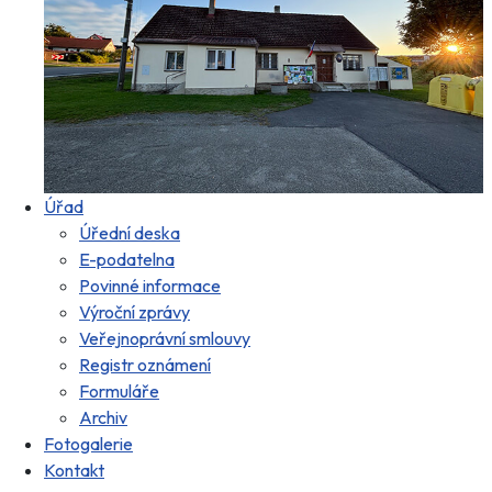
Úřad
Úřední deska
E-podatelna
Povinné informace
Výroční zprávy
Veřejnoprávní smlouvy
Registr oznámení
Formuláře
Archiv
Fotogalerie
Kontakt