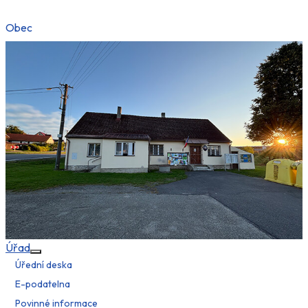
Obec
Úřad
Více o: Úřad
Úřední deska
E-podatelna
Povinné informace