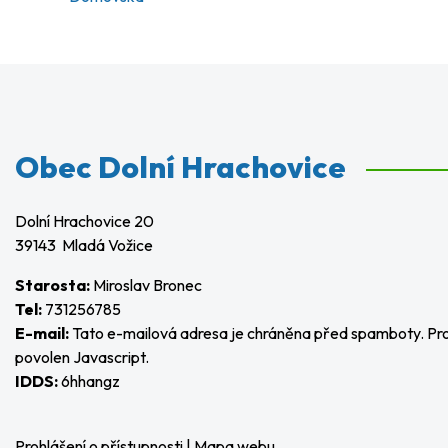
Obec Dolní Hrachovice
Dolní Hrachovice 20
39143 Mladá Vožice
Starosta:
Miroslav Bronec
Tel:
731256785
E-mail:
Tato e-mailová adresa je chráněna před spamboty. Pro 
povolen Javascript.
IDDS:
6hhangz
Prohlášení o přístupnosti
|
Mapa webu