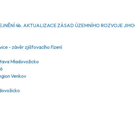
ŘEJNĚNÍ 4b. AKTUALIZACE ZÁSAD ÚZEMNÍHO ROZVOJE JIH
ce - závěr zjišťovacího řízení
stava Mladovožicko
26
egion Venkov
adovožicko