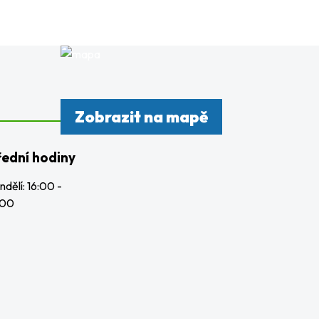
Zobrazit na mapě
řední hodiny
ndělí: 16:00 -
:00